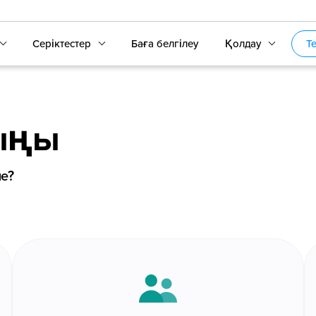
Серіктестер
Баға белгілеу
Қолдау
Т
сыңы
пе?