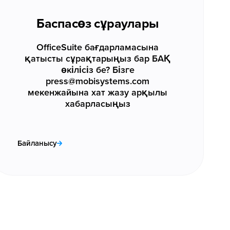
Баспасөз сұраулары
OfficeSuite бағдарламасына
қатысты сұрақтарыңыз бар БАҚ
өкілісіз бе? Бізге
press@mobisystems.com
мекенжайына хат жазу арқылы
хабарласыңыз
Байланысу