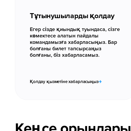
Тұтынушыларды қолдау
Егер сізде қиындық туындаса, сізге
көмектесе алатын пайдалы
командамызға хабарласыңыз. Бар
болғаны билет тапсырсаңыз
болғаны, біз хабарласамыз.
Қолдау қызметіне хабарласыңыз
Кеңсе орындары