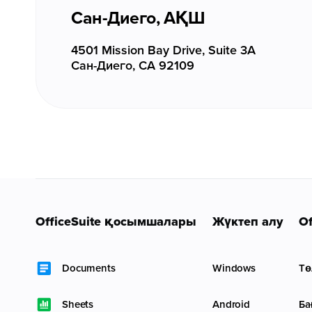
Сан-Диего, АҚШ
4501 Mission Bay Drive, Suite 3A
Сан-Диего, CA 92109
OfficeSuite қосымшалары
Жүктеп алу
Of
Documents
Windows
Тө
Sheets
Android
Ба