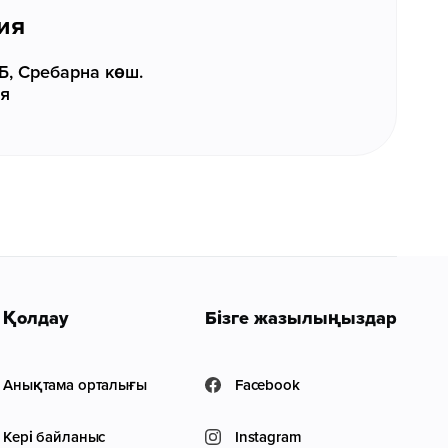
ия
Б, Сребарна көш.
ия
Қолдау
Бізге жазылыңыздар
Анықтама орталығы
Facebook
Кері байланыс
Instagram