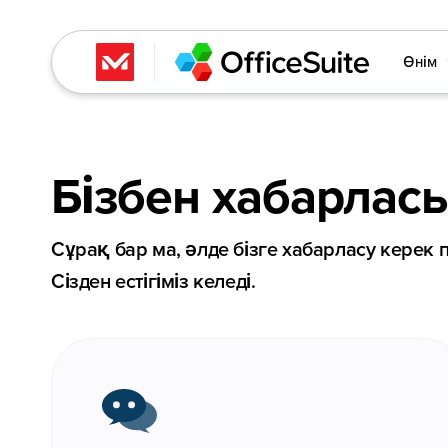
Өнім
Бізбен хабарла
Сұрақ бар ма, әлде бізге хабарласу керек 
Сізден естігіміз келеді.