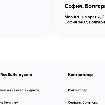
София, Болгар
MobiArt ғимараты, 2
София 1407, Болгар
ficeSuite дүкені
Контактілер
лем және есеп айырысу
Контактілер
ға белгілеу
Серіктес болыңыз