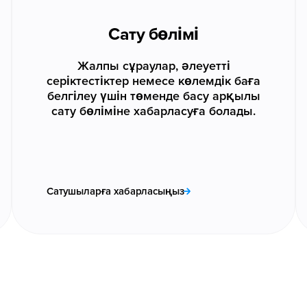
Сату бөлімі
Жалпы сұраулар, әлеуетті
серіктестіктер немесе көлемдік баға
белгілеу үшін төменде басу арқылы
сату бөліміне хабарласуға болады.
Сатушыларға хабарласыңыз