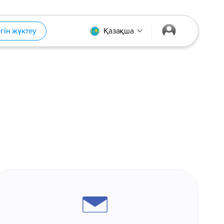
егін жүктеу
Қазақша